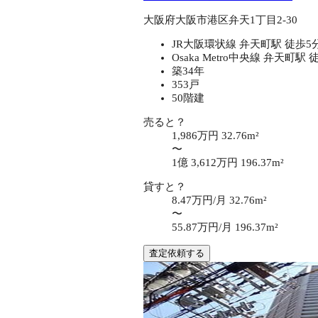
大阪府大阪市港区弁天1丁目2-30
JR大阪環状線 弁天町駅 徒歩5
Osaka Metro中央線 弁天町駅 
築34年
353戸
50階建
売ると？
1,986万円
32.76m²
〜
1億 3,612万円
196.37m²
貸すと？
8.47万円/月
32.76m²
〜
55.87万円/月
196.37m²
査定依頼する