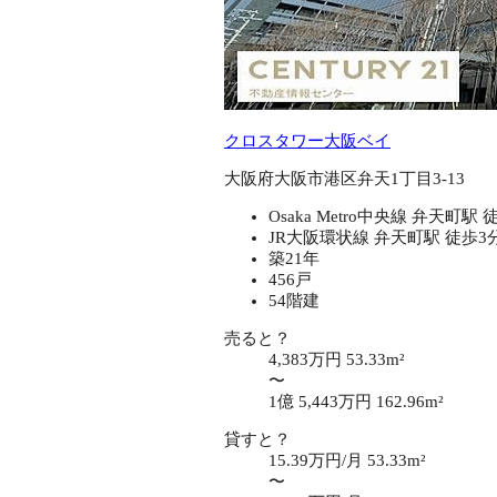
クロスタワー大阪ベイ
大阪府大阪市港区弁天1丁目3-13
Osaka Metro中央線 弁天町駅 
JR大阪環状線 弁天町駅 徒歩3
築21年
456戸
54階建
売ると？
4,383万円
53.33m²
〜
1億 5,443万円
162.96m²
貸すと？
15.39万円/月
53.33m²
〜