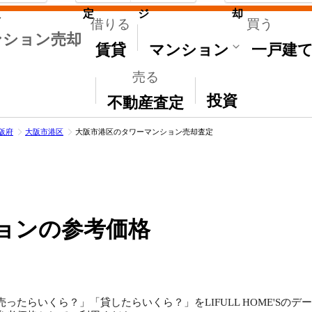
取
定
ジ
却
借りる
買う
ンション売却
賃貸
マンション
一戸建
売る
その他
投資
不動産査定
阪府
大阪市港区
大阪市港区のタワーマンション売却査定
ョンの参考価格
ったらいくら？」「貸したらいくら？」をLIFULL HOME'Sの