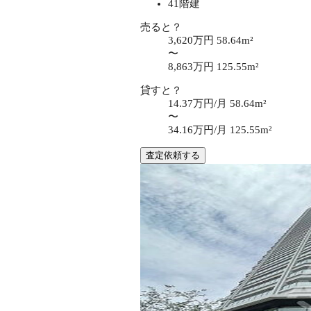
41階建
売ると？
3,620万円
58.64m²
〜
8,863万円
125.55m²
貸すと？
14.37万円/月
58.64m²
〜
34.16万円/月
125.55m²
査定依頼する