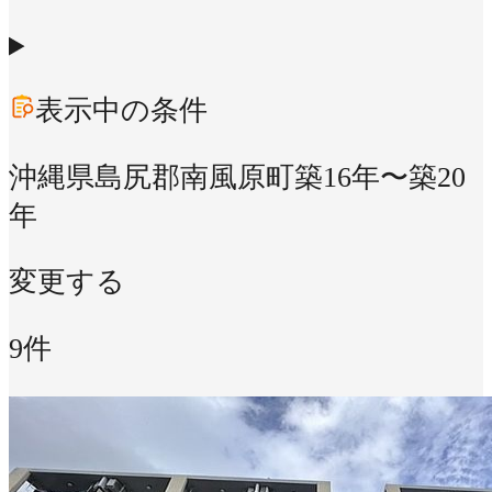
表示中の条件
沖縄県島尻郡南風原町
築16年〜築20
年
変更する
9件