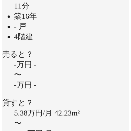
11分
築16年
- 戸
4階建
売ると？
-万円
-
〜
-万円
-
貸すと？
5.38万円/月
42.23m²
〜