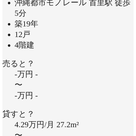
沖縄都市モノレール 首里駅 徒歩
5分
築19年
12戸
4階建
売ると？
-万円
-
〜
-万円
-
貸すと？
4.29万円/月
27.2m²
〜