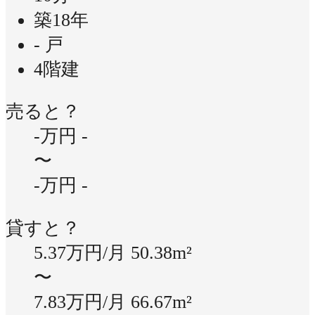
築18年
- 戸
4階建
売ると？
-万円
-
〜
-万円
-
貸すと？
5.37万円/月
50.38m²
〜
7.83万円/月
66.67m²