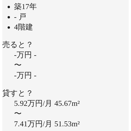
築17年
- 戸
4階建
売ると？
-万円
-
〜
-万円
-
貸すと？
5.92万円/月
45.67m²
〜
7.41万円/月
51.53m²