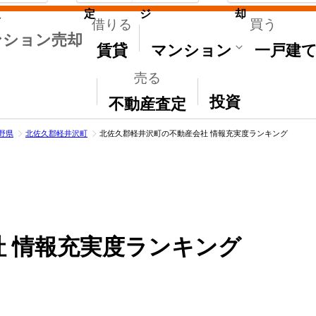
取
定
ジ
却
借りる
買う
ンション売却
賃貸
マンション
一戸建
売る
その他
投資
不動産査定
野県
北佐久郡軽井沢町
北佐久郡軽井沢町の不動産会社 情報充実度ランキング
 情報充実度ランキング