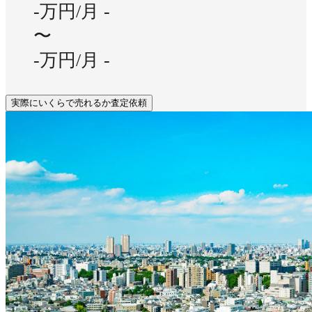
-万円/月
-
〜
-万円/月
-
実際にいくらで売れるか査定依頼