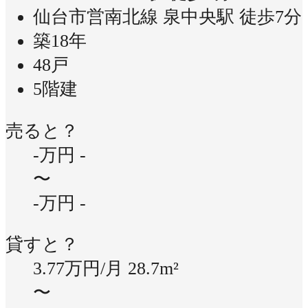
仙台市営南北線 泉中央駅 徒歩7分
築18年
48戸
5階建
売ると？
-万円
-
〜
-万円
-
貸すと？
3.77万円/月
28.7m²
〜