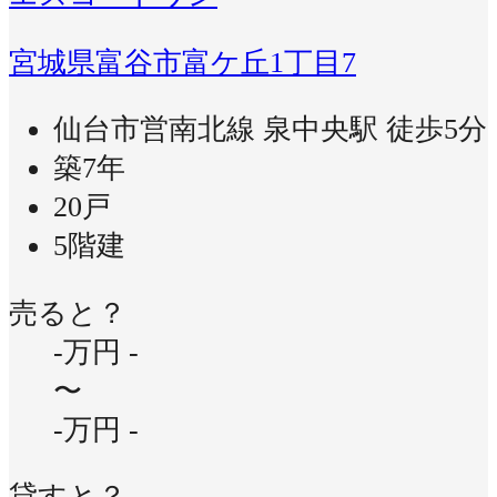
宮城県富谷市富ケ丘1丁目7
仙台市営南北線 泉中央駅 徒歩5分
築7年
20戸
5階建
売ると？
-万円
-
〜
-万円
-
貸すと？