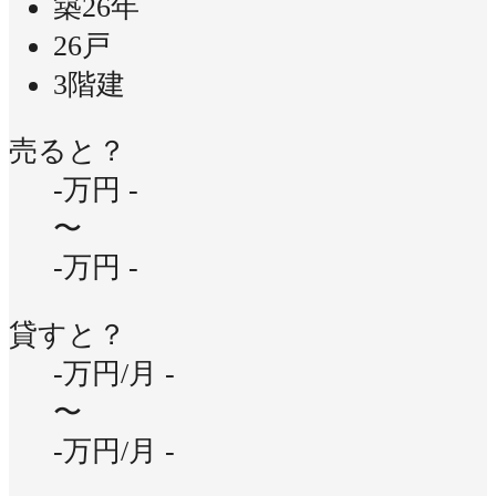
築26年
26戸
3階建
売ると？
-万円
-
〜
-万円
-
貸すと？
-万円/月
-
〜
-万円/月
-