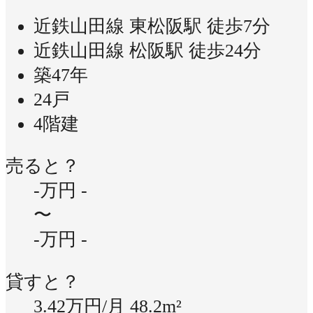
近鉄山田線 東松阪駅 徒歩7分
近鉄山田線 松阪駅 徒歩24分
築47年
24戸
4階建
売ると？
-万円
-
〜
-万円
-
貸すと？
3.42万円/月
48.2m²