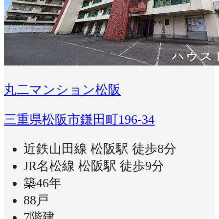
丸二マンション松阪
三重県松阪市鎌田町196-34
近鉄山田線 松阪駅 徒歩8分
JR名松線 松阪駅 徒歩9分
築46年
88戸
7階建