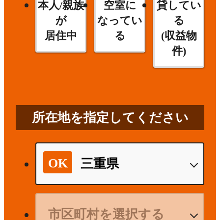
本人/親族
空室に
貸してい
が
なってい
る
居住中
る
(収益物
件)
所在地を指定してください