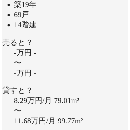
築19年
69戸
14階建
売ると？
-万円
-
〜
-万円
-
貸すと？
8.29万円/月
79.01m²
〜
11.68万円/月
99.77m²