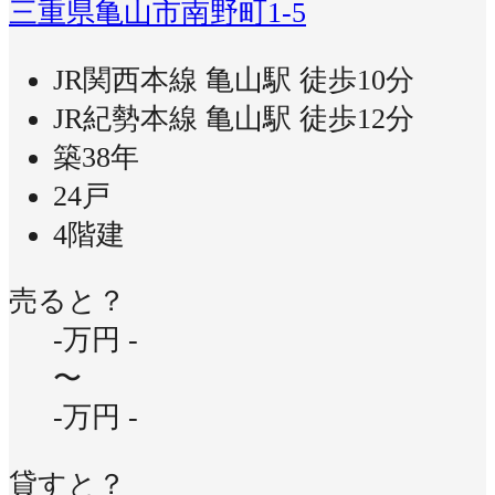
三重県亀山市南野町1-5
JR関西本線 亀山駅 徒歩10分
JR紀勢本線 亀山駅 徒歩12分
築38年
24戸
4階建
売ると？
-万円
-
〜
-万円
-
貸すと？