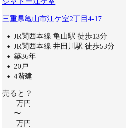
シャトー江ケ室
三重県亀山市江ケ室2丁目4-17
JR関西本線 亀山駅 徒歩13分
JR関西本線 井田川駅 徒歩53分
築36年
20戸
4階建
売ると？
-万円
-
〜
-万円
-