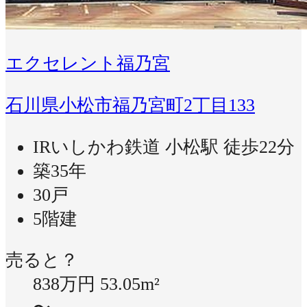
エクセレント福乃宮
石川県小松市福乃宮町2丁目133
IRいしかわ鉄道 小松駅 徒歩22分
築35年
30戸
5階建
売ると？
838万円
53.05m²