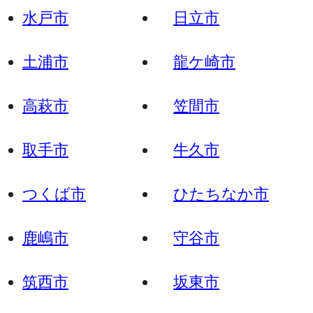
水戸市
日立市
土浦市
龍ケ崎市
高萩市
笠間市
取手市
牛久市
つくば市
ひたちなか市
鹿嶋市
守谷市
筑西市
坂東市