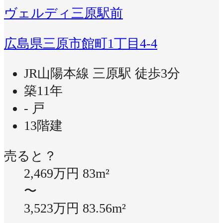
ヴェルディ三原駅前
広島県三原市館町1丁目4-4
JR山陽本線 三原駅 徒歩3分
築11年
- 戸
13階建
売ると？
2,469万円
83m²
〜
3,523万円
83.56m²