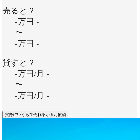
売ると？
-万円
-
〜
-万円
-
貸すと？
-万円/月
-
〜
-万円/月
-
実際にいくらで売れるか査定依頼