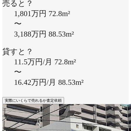
売ると？
1,801万円
72.8m²
〜
3,188万円
88.53m²
貸すと？
11.5万円/月
72.8m²
〜
16.42万円/月
88.53m²
実際にいくらで売れるか査定依頼