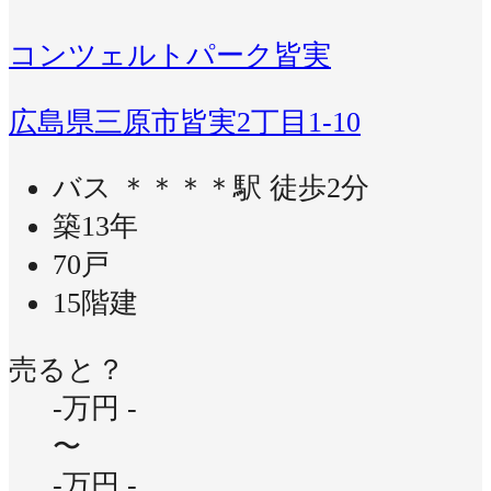
コンツェルトパーク皆実
広島県三原市皆実2丁目1-10
バス ＊＊＊＊駅 徒歩2分
築13年
70戸
15階建
売ると？
-万円
-
〜
-万円
-