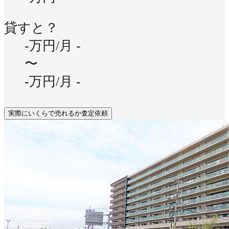
貸すと？
-万円/月
-
〜
-万円/月
-
実際にいくらで売れるか査定依頼