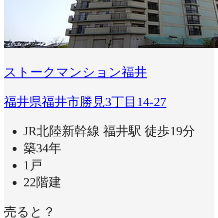
ストークマンション福井
福井県福井市勝見3丁目14-27
JR北陸新幹線 福井駅 徒歩19分
築34年
1戸
22階建
売ると？