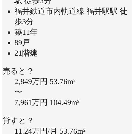
駅 徒歩3分
福井鉄道市内軌道線 福井駅駅 徒
歩3分
築11年
89戸
21階建
売ると？
2,849万円
53.76m²
〜
7,961万円
104.49m²
貸すと？
11.24万円/月
53.76m²