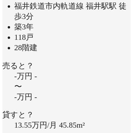
福井鉄道市内軌道線 福井駅駅 徒
歩3分
築3年
118戸
28階建
売ると？
-万円
-
〜
-万円
-
貸すと？
13.55万円/月
45.85m²