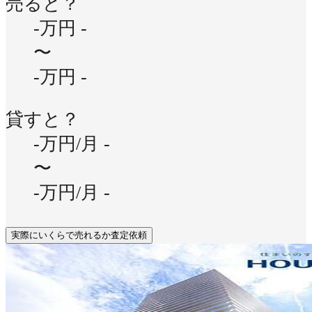
売ると？
-万円
-
〜
-万円
-
貸すと？
-万円/月
-
〜
-万円/月
-
実際にいくらで売れるか査定依頼