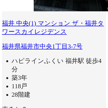
福井 中央(1) マンション ザ・福井タ
ワースカイレジデンス
福井県福井市中央1丁目3-7号
ハピラインふくい 福井駅 徒歩4
分
築3年
118戸
28階建