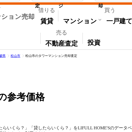
取
定
ジ
却
借りる
買う
ンション売却
賃貸
マンション
一戸建
売る
その他
投資
不動産査定
媛県
松山市
松山市のタワーマンション売却査定
の参考価格
らいくら？」「貸したらいくら？」をLIFULL HOME'Sのデー