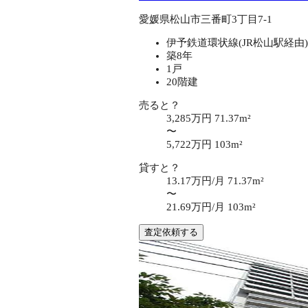
愛媛県松山市三番町3丁目7-1
伊予鉄道環状線(JR松山駅経由)
築8年
1戸
20階建
売ると？
3,285万円
71.37m²
〜
5,722万円
103m²
貸すと？
13.17万円/月
71.37m²
〜
21.69万円/月
103m²
査定依頼する