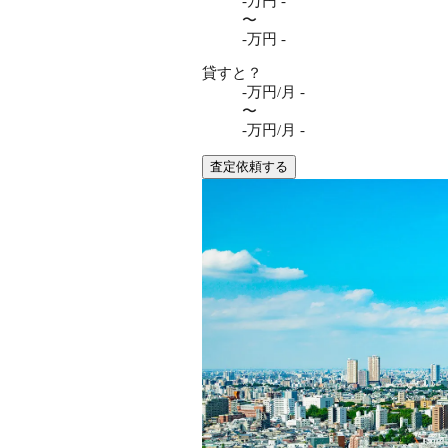
-万円
-
〜
-万円
-
貸すと？
-万円/月
-
〜
-万円/月
-
査定依頼する