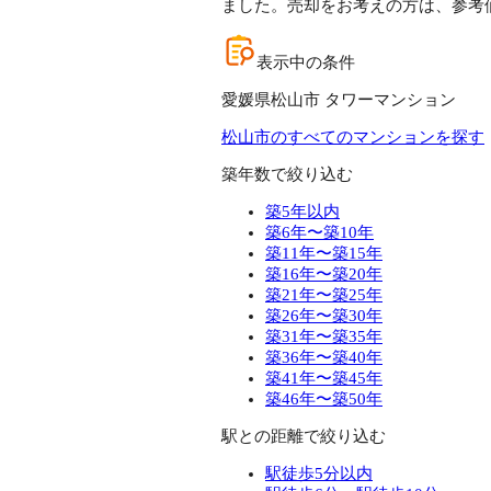
ました。売却をお考えの方は、参考
表示中の条件
愛媛県松山市 タワーマンション
松山市のすべてのマンションを探す
築年数で絞り込む
築5年以内
築6年〜築10年
築11年〜築15年
築16年〜築20年
築21年〜築25年
築26年〜築30年
築31年〜築35年
築36年〜築40年
築41年〜築45年
築46年〜築50年
駅との距離で絞り込む
駅徒歩5分以内