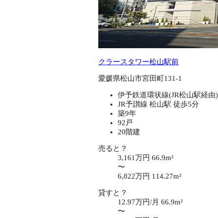
クラースタワー松山駅前
愛媛県松山市宮田町131-1
伊予鉄道環状線(JR松山駅経由)
JR予讃線 松山駅 徒歩5分
築9年
92戸
20階建
売ると？
3,161万円
66.9m²
〜
6,822万円
114.27m²
貸すと？
12.97万円/月
66.9m²
〜