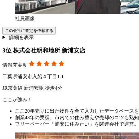
社員画像
この会社に査定を依頼する
詳細を表示
3
位
株式会社明和地所 新浦安店
情報充実度
千葉県浦安市入船４丁目1-1
JR京葉線 新浦安駅 徒歩4分
ここが強み！
ここ20年売りに出た物件を全て入力したデータベース
創業48年の実績、市内での住み替えや売却のコツも熟
フリーペーパー「浦安に住みたい」を関連会社で運営。