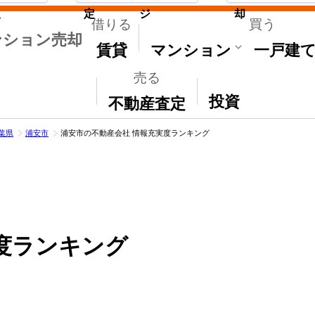
取
定
ジ
却
借りる
買う
ンション売却
賃貸
マンション
一戸建
売る
その他
投資
不動産査定
葉県
浦安市
浦安市の不動産会社 情報充実度ランキング
度ランキング