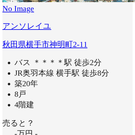
No Image
アンソレイユ
秋田県横手市神明町2-11
バス ＊＊＊＊駅 徒歩2分
JR奥羽本線 横手駅 徒歩8分
築20年
8戸
4階建
売ると？
-万円
-