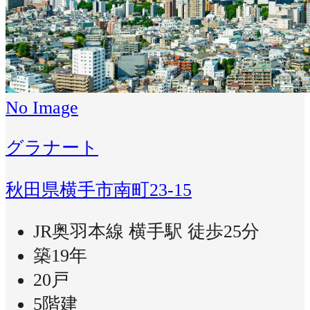
No Image
グラナート
秋田県横手市南町23-15
JR奥羽本線 横手駅 徒歩25分
築19年
20戸
5階建