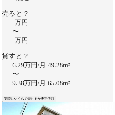
売ると？
-万円
-
〜
-万円
-
貸すと？
6.29万円/月
49.28m²
〜
9.38万円/月
65.08m²
実際にいくらで売れるか査定依頼