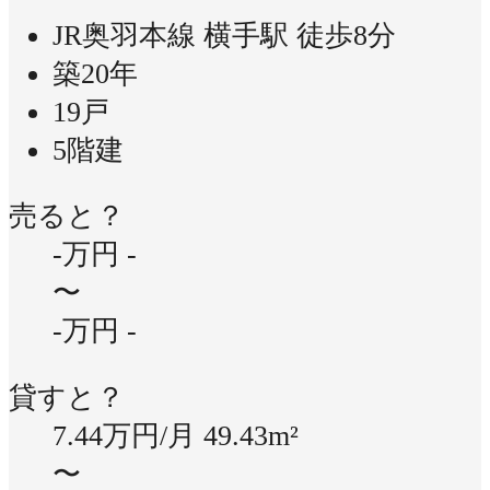
JR奥羽本線 横手駅 徒歩8分
築20年
19戸
5階建
売ると？
-万円
-
〜
-万円
-
貸すと？
7.44万円/月
49.43m²
〜