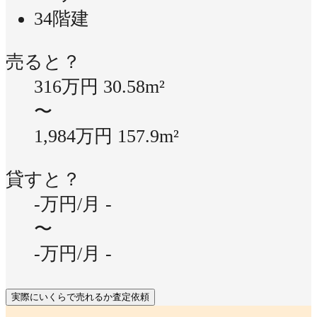
34階建
売ると？
316万円
30.58m²
〜
1,984万円
157.9m²
貸すと？
-万円/月
-
〜
-万円/月
-
実際にいくらで売れるか査定依頼