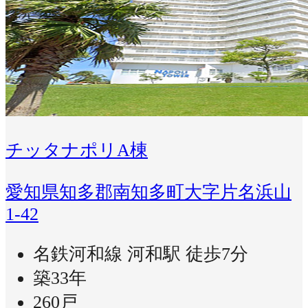
チッタナポリA棟
愛知県知多郡南知多町大字片名浜山
1-42
名鉄河和線 河和駅 徒歩7分
築33年
260戸