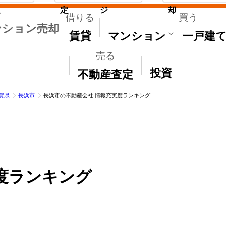
取
定
ジ
却
借りる
買う
ンション売却
賃貸
マンション
一戸建
売る
その他
投資
不動産査定
賀県
長浜市
長浜市の不動産会社 情報充実度ランキング
度ランキング