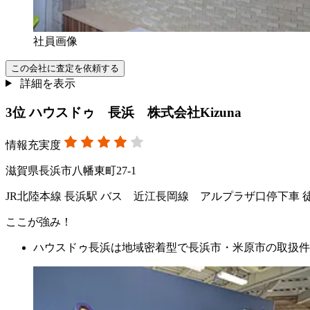
社員画像
この会社に査定を依頼する
詳細を表示
3
位
ハウスドゥ 長浜 株式会社Kizuna
情報充実度
滋賀県長浜市八幡東町27-1
JR北陸本線 長浜駅 バス 近江長岡線 アルプラザ口停下車 
ここが強み！
ハウスドゥ長浜は地域密着型で長浜市・米原市の取扱件