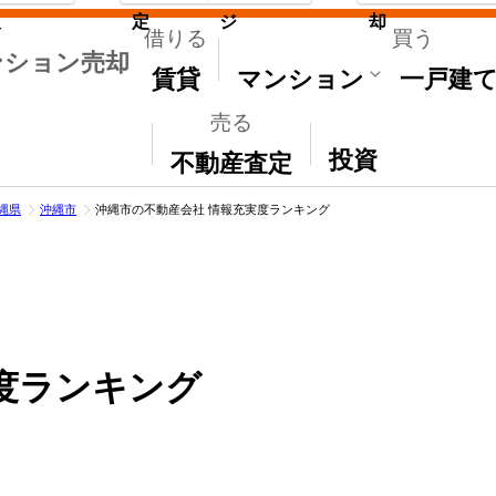
取
定
ジ
却
借りる
買う
ンション売却
賃貸
マンション
一戸建
売る
その他
投資
不動産査定
縄県
沖縄市
沖縄市の不動産会社 情報充実度ランキング
度ランキング