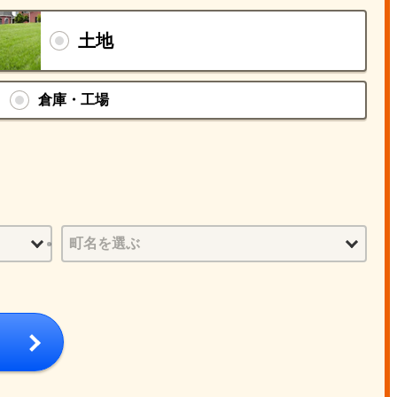
土地
倉庫・工場