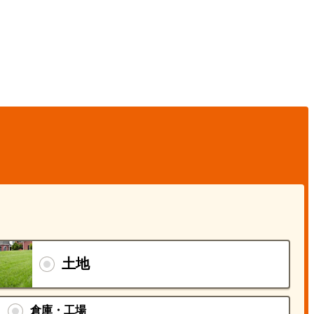
土地
倉庫・工場