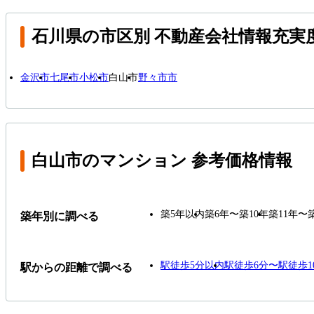
石川県の市区別 不動産会社情報充実
金沢市
七尾市
小松市
白山市
野々市市
白山市のマンション 参考価格情報
築5年以内
築6年〜築10年
築11年〜
築年別に調べる
駅徒歩5分以内
駅徒歩6分〜駅徒歩1
駅からの距離で調べる