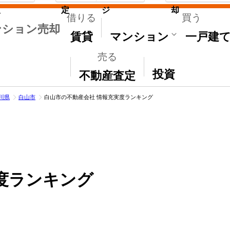
取
定
ジ
却
借りる
買う
ンション売却
賃貸
マンション
一戸建
売る
その他
投資
不動産査定
川県
白山市
白山市の不動産会社 情報充実度ランキング
度ランキング