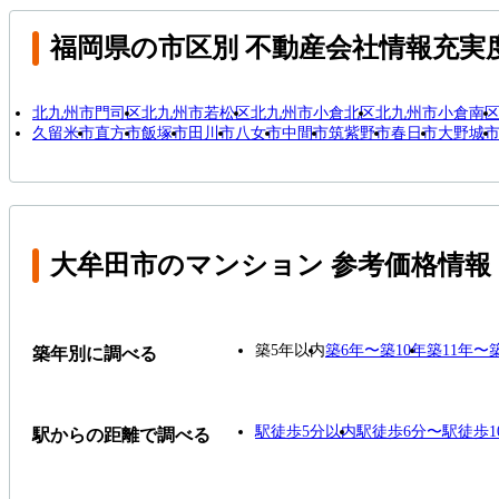
福岡県の市区別 不動産会社情報充実
北九州市門司区
北九州市若松区
北九州市小倉北区
北九州市小倉南
久留米市
直方市
飯塚市
田川市
八女市
中間市
筑紫野市
春日市
大野城
大牟田市のマンション 参考価格情報
築5年以内
築6年〜築10年
築11年〜
築年別に調べる
駅徒歩5分以内
駅徒歩6分〜駅徒歩1
駅からの距離で調べる