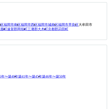
央区
福岡市南区
福岡市西区
福岡市城南区
福岡市早良区
大牟田市
粕屋町
遠賀郡岡垣町
三潴郡大木町
京都郡苅田町
6年〜築40年
築41年〜築45年
築46年〜築50年