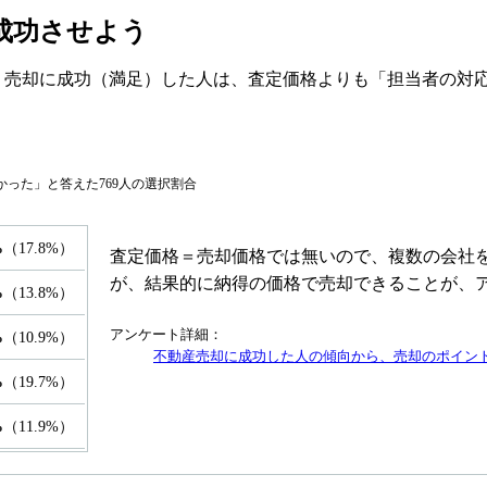
成功させよう
トでは、売却に成功（満足）した人は、査定価格よりも「担当者
なかった」と答えた769人の選択割合
%
（17.8%）
査定価格＝売却価格では無いので、複数の会社
が、結果的に納得の価格で売却できることが、
%
（13.8%）
アンケート詳細：
%
（10.9%）
不動産売却に成功した人の傾向から、売却のポイン
%
（19.7%）
%
（11.9%）