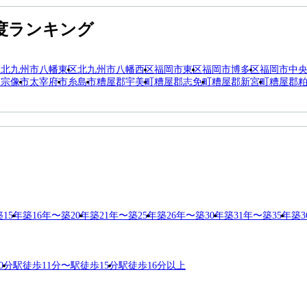
度ランキング
区
北九州市八幡東区
北九州市八幡西区
福岡市東区
福岡市博多区
福岡市中
市
宗像市
太宰府市
糸島市
糟屋郡宇美町
糟屋郡志免町
糟屋郡新宮町
糟屋郡
築15年
築16年〜築20年
築21年〜築25年
築26年〜築30年
築31年〜築35年
築3
0分
駅徒歩11分〜駅徒歩15分
駅徒歩16分以上