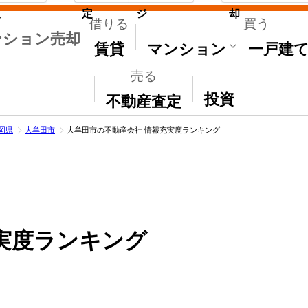
取
定
ジ
却
借りる
買う
ンション売却
賃貸
マンション
一戸建
売る
その他
投資
不動産査定
岡県
大牟田市
大牟田市の不動産会社 情報充実度ランキング
実度ランキング