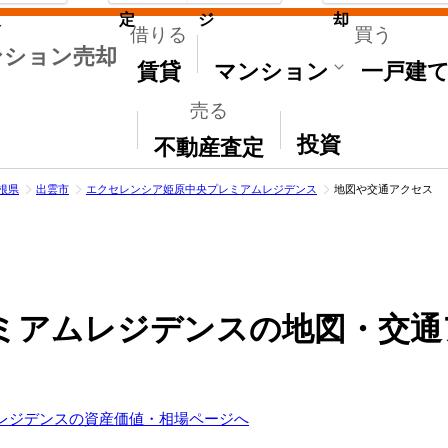
取
定
ジ
却
借りる
買う
ンション売却
賃貸
マンション
一戸建
売る
その他
投資
不動産査定
根県
出雲市
エクセレンシア姫原中央プレミアムレジデンス
地図や交通アクセス
ミアムレジデンスの地図・交通
レジデンスの資産価値・相場ページへ