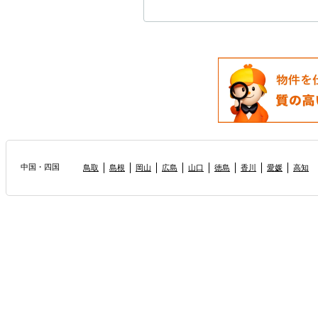
中国・四国
鳥取
島根
岡山
広島
山口
徳島
香川
愛媛
高知