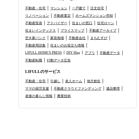
不動産・住宅
マンション
一戸建て
注文住宅
リノベーション
不動産査定
ホームズマンション売却
不動産投資
アドバイザー
住まいの窓口
住宅ローン
住まいインデックス
プライスマップ
不動産アーカイブ
空き家バンク
家賃相場
不動産会社
まちむすび
不動産用語集
住まいのお役立ち情報
LIFULL HOME'S PRESS
DIY Mag
アプリ
不動産データ
不動産転職
行動データ広告
LIFULLのサービス
不動産・住宅
引越し
老人ホーム
地方創生
ママの就労支援
不動産クラウドファンディング
遺品整理
老後の暮らし情報
農業技術
るお問合せ
サービス利用規約
OME'Sに掲載する
スタッフ募集