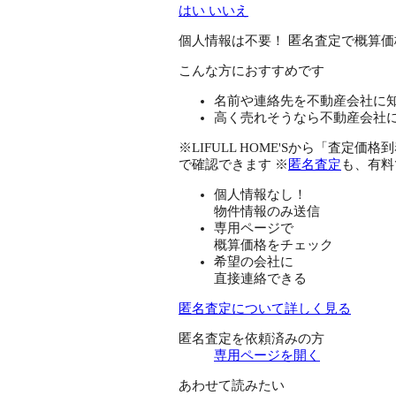
はい
いいえ
個人情報は不要！
匿名査定で概算価
こんな方におすすめです
名前や連絡先を不動産会社に
高く売れそうなら不動産会社
※LIFULL HOME'Sから「査
で確認できます ※
匿名査定
も、有料
個人情報なし！
物件情報のみ送信
専用ページで
概算価格をチェック
希望の会社に
直接連絡できる
匿名査定について詳しく見る
匿名査定を依頼済みの方
専用ページを開く
あわせて読みたい